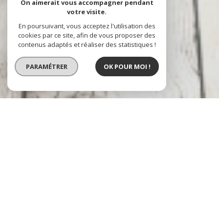
On aimerait vous accompagner pendant
votre visite.
En poursuivant, vous acceptez l'utilisation des
cookies par ce site, afin de vous proposer des
contenus adaptés et réaliser des statistiques !
PARAMÉTRER
OK POUR MOI !
Un réseau national
à votre service
DACXIMMO.COMM
est une agence immobilière 100% online. Elle est
représentée par des mandataires immobiliers indépendants ayant le statut
d'agent commercial immobilier. Ces négociateurs indépendants travaillent
depuis leur domicile ou depuis un bureau afin de réaliser des transactions ou
des locations immobilières.