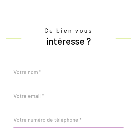
Ce bien vous
intéresse ?
Nom
Fieldset
*
par
défaut
email
*
Téléphone
*