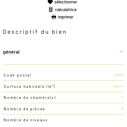
sélectionner
calculatrice
imprimer
Descriptif du bien
général
21500
Code postal
TRAD_PAMPERO_Caracteristique
Valeurs
130 m²
Surface habitable (m²)
3
Nombre de chambre(s)
6
Nombre de pièces
1
Nombre de niveaux