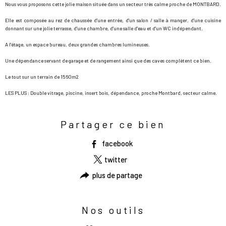
Nous vous proposons cette jolie maison située dans un secteur très calme proche de MONTBARD.
Elle est composée au rez de chaussée d'une entrée, d'un salon / salle à manger, d'une cuisine
donnant sur une jolie terrasse, d'une chambre, d'une salle d'eau et d'un WC indépendant.
A l'étage, un espace bureau, deux grandes chambres lumineuses.
Une dépendance servant de garage et de rangement ainsi que des caves complètent ce bien.
Le tout sur un terrain de 1560m2
LES PLUS : Double vitrage, piscine, insert bois, dépendance, proche Montbard, secteur calme.
Partager ce bien
facebook
twitter
plus de partage
Nos outils