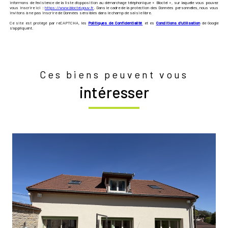
informons de l’existence de la liste d'opposition au démarchage téléphonique « Bloctel », sur laquelle vous pouvez
vous inscrire ici :
https://www.bloctel.gouv.fr
. Dans le cadre de la protection des Données personnelles, nous vous
invitons à ne pas inscrire de Données sensibles dans le champ de saisie libre.
Ce site est protégé par reCAPTCHA, les
Politiques de Confidentialité
et es
Conditions d'utilisation
de Google
s'appliquent.
Ces biens peuvent vous
intéresser
voir le bien