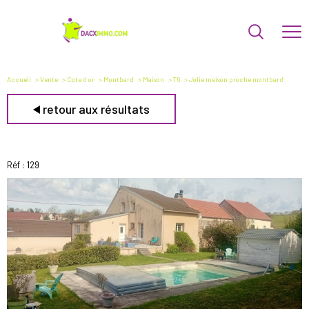
Accueil
Vente
Cote d or
Montbard
Maison
T6
Jolie maison proche montbard
retour aux résultats
Réf : 129