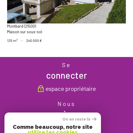
Montbard (21500)
Maison sur sous-sol
125 m²
-
240 000 €
Se
connecter
espace propriétaire
Nous
suivre
On en reste là
Comme beaucoup, notre site
utilise les cookies