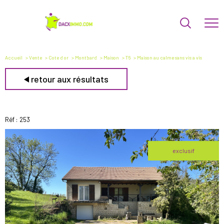
Accueil
Vente
Cote d or
Montbard
Maison
T6
Maison au calme sans vis a vis
retour aux résultats
Réf : 253
exclusif