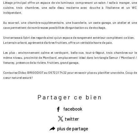
L’étage principal offre un espace de vie lumineux comprenant un salon / salle à manger, une
cuisine, trois chambres, une salle d’eau moderne avec douche à l’italienne et un WC
indépendant.
Au sous-sol, une chambre supplémentaire, une buanderie, un vaste garage, un atelier et une
cave permettent de nombreuses possibilités d’organisation ou de stockage.
Une terrasse à l’abri des regards ainsi qu’un espace de rangement extérieur complètent ce bien.
Le terrain arboré, agrémenté d’arbres fruitiers, offre un véritable havre de paix.
Les plus : environnement calme et verdoyant, belle vue, tout-à-l’égout, trois chambres sur le
même niveau, proximité de Montbard, emplacement idéal dans le triangle Semur / Montbard /
Venarey, présence de la rivière, fruitiers, grand garage.
Contactez Didac BRIGODIOT au 06 72 21 74 22 pour en savoir plus ou planifier une visite. Coup de
cœur naturel assuré !
Partager ce bien
facebook
twitter
plus de partage