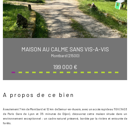
MAISON AU CALME SANS VIS-A-VIS
Montbard (21500)
199 000 €
A propos de ce bien
À seulement 7 km de Montbard et 12 km de Semur-en-Auxois, avec un accès rapide au TGV (1h03
de Paris Gare de Lyon et 35 minutes de Dijon), découvrez cette maison située dans un
environnement exceptionnel : un cadre naturel préservé, bordée par la rivière et entourée de
forêts.