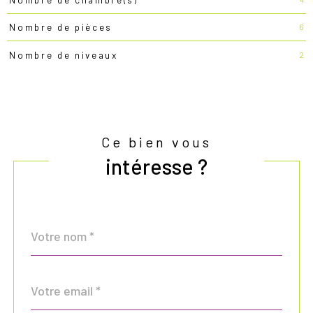
6
Nombre de pièces
2
Nombre de niveaux
Ce bien vous
intéresse ?
Nom
Fieldset
*
par
défaut
email
*