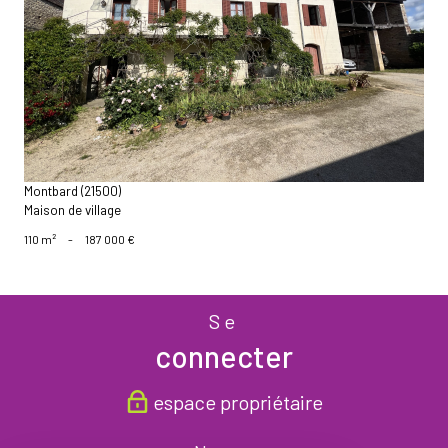
voir le bien
Montbard (21500)
Maison de village
110 m²
-
187 000 €
Se
connecter
espace propriétaire