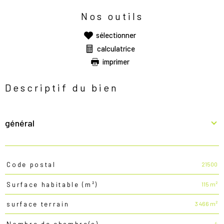
Nos outils
sélectionner
calculatrice
imprimer
Descriptif du bien
général
21500
Code postal
TRAD_PAMPERO_Caracteristique
Valeurs
115 m²
Surface habitable (m²)
3 466 m²
surface terrain
4
Nombre de chambre(s)