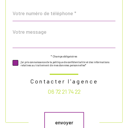
Téléphone
*
Message
Fieldset
*
par
défaut
* Champs obligatoires
Validation
j'ai pris connaissance de la politique de confidentialité et des informations
relatives au traitement de mes données personnelles*
Contacter l'agence
06 72 21 74 22
Validation
envoyer