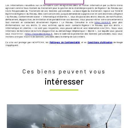
Les informations recueillies sur ce formulaire sont enregistrées dans un fichier informatisé par La Boite Immo
agissant comme Sous-traitant du traitement pour la gestion de la clientèle/prospects de l'Agence / du Réseau qui
reste Responsable du Traitement de vos Données personnelles. La base légale du traitement repose sur l'intérêt
légitime de l'Agence / du Réseau. Elles sont conservées jusqu'à demande de suppression et sont destinées à l'Agence
/ au Réseau. Conformément à la loi « informatique et libertés », vous disposez des droits d’accès, de rectification,
d’effacement, d’opposition, de limitation et de portabilité de vos données. Vous pouvez retirer votre consentement à
tout moment en contactant directement l’Agence / Le Réseau. Consultez le site
https://cnil.fr/fr
pour plus
d’informations sur vos droits. Si vous estimez, après avoir contacté l'Agence / le Réseau, que vos droits «
Informatique et Libertés » ne sont pas respectés, vous pouvez adresser une réclamation à la CNIL. Nous vous
informons de l’existence de la liste d'opposition au démarchage téléphonique « Bloctel », sur laquelle vous pouvez
vous inscrire ici :
https://www.bloctel.gouv.fr
. Dans le cadre de la protection des Données personnelles, nous vous
invitons à ne pas inscrire de Données sensibles dans le champ de saisie libre.
Ce site est protégé par reCAPTCHA, les
Politiques de Confidentialité
et es
Conditions d'utilisation
de Google
s'appliquent.
Ces biens peuvent vous
intéresser