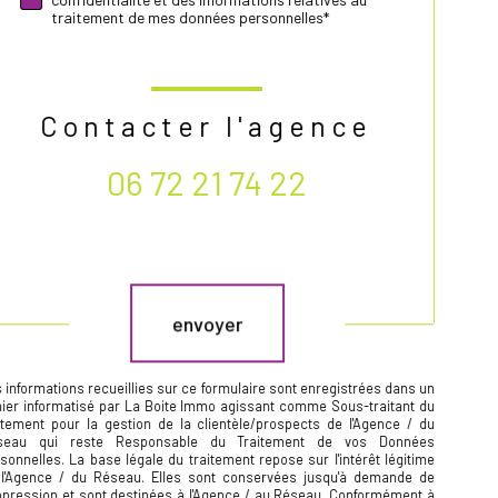
traitement de mes données personnelles*
Contacter l'agence
06 72 21 74 22
Validation
envoyer
 informations recueillies sur ce formulaire sont enregistrées dans un
hier informatisé par La Boite Immo agissant comme Sous-traitant du
itement pour la gestion de la clientèle/prospects de l'Agence / du
seau qui reste Responsable du Traitement de vos Données
sonnelles. La base légale du traitement repose sur l'intérêt légitime
l'Agence / du Réseau. Elles sont conservées jusqu'à demande de
pression et sont destinées à l'Agence / au Réseau. Conformément à