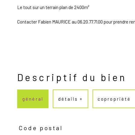
Le tout sur un terrain plan de 2400m²
Contacter Fabien MAURICE au 06.20.77.71.00 pour prendre re
Descriptif du bien
général
détails +
copropriété
Code postal
TRAD_PAMPERO_Caracteristique
Valeurs