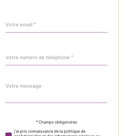
défaut
email
*
Téléphone
*
Message
Fieldset
*
par
défaut
* Champs obligatoires
Validation
j'ai pris connaissance de la politique de
confidentialité et des informations relatives au