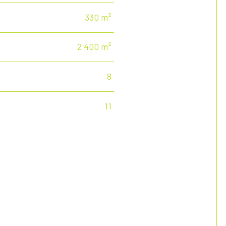
330 m²
2 400 m²
8
11