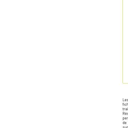
Les
fic
tra
Ré
per
de 
sup