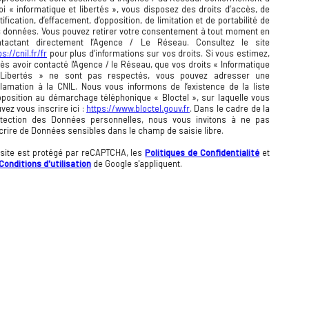
loi « informatique et libertés », vous disposez des droits d’accès, de
tification, d’effacement, d’opposition, de limitation et de portabilité de
 données. Vous pouvez retirer votre consentement à tout moment en
ntactant directement l’Agence / Le Réseau. Consultez le site
ps://cnil.fr/fr
pour plus d’informations sur vos droits. Si vous estimez,
ès avoir contacté l'Agence / le Réseau, que vos droits « Informatique
 Libertés » ne sont pas respectés, vous pouvez adresser une
lamation à la CNIL. Nous vous informons de l’existence de la liste
pposition au démarchage téléphonique « Bloctel », sur laquelle vous
vez vous inscrire ici :
https://www.bloctel.gouv.fr
. Dans le cadre de la
otection des Données personnelles, nous vous invitons à ne pas
crire de Données sensibles dans le champ de saisie libre.
site est protégé par reCAPTCHA, les
Politiques de Confidentialité
et
Conditions d'utilisation
de Google s'appliquent.