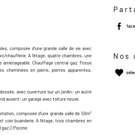
Part
n
fac
ables, composée d’une grande salle de vie avec
Nos 
c/chaufferie. A l’étage, quatre chambres, une
rtie aménageable. Chauffage central gaz. Fosse
des cheminées en pierre, pierres apparentes,
séle
ossée, avec ouverture sur un jardin- un autre
nd auvent- un garage avec toiture neuve.
abitation, composée d’une grande salle de 50m²
t coin buanderie. A l’étage, trois chambres en
al gaz. Piscine