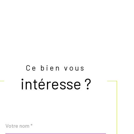
Ce bien vous
intéresse ?
Nom
Fieldset
*
par