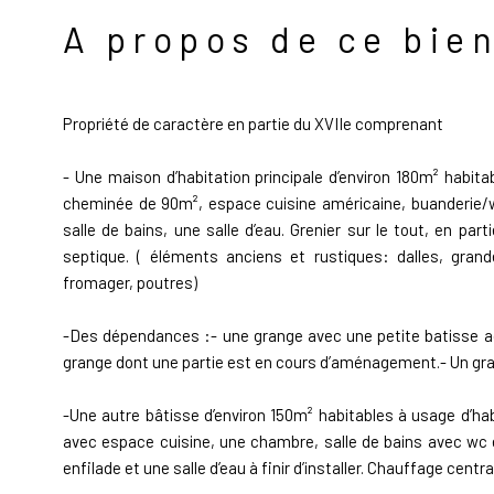
A propos de ce bie
Propriété de caractère en partie du XVIIe comprenant
- Une maison d’habitation principale d’environ 180m² habit
cheminée de 90m², espace cuisine américaine, buanderie/w
salle de bains, une salle d’eau. Grenier sur le tout, en pa
septique. ( éléments anciens et rustiques: dalles, gran
fromager, poutres)
-Des dépendances :- une grange avec une petite batisse ad
grange dont une partie est en cours d’aménagement.- Un gra
-Une autre bâtisse d’environ 150m² habitables à usage d’h
avec espace cuisine, une chambre, salle de bains avec wc e
enfilade et une salle d’eau à finir d’installer. Chauffage centr