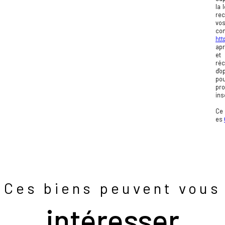
la 
rec
vos
co
htt
apr
et
réc
d'o
pou
pr
ins
Ce 
es
Ces biens peuvent vous
intéresser