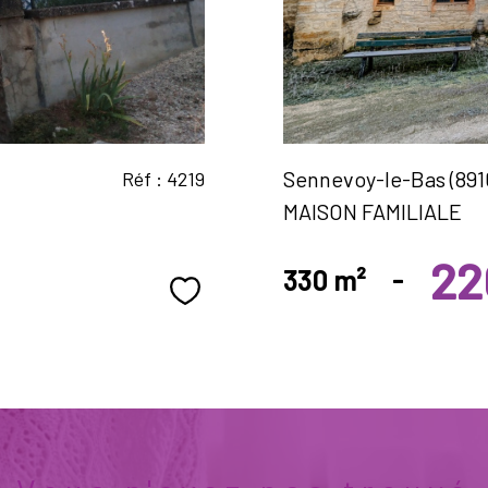
Sennevoy-le-Bas (891
Réf : 4219
MAISON FAMILIALE
22
330 m²
-
Sélectionner