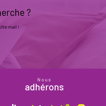
herche ?
îte mail !
Nous
adhérons