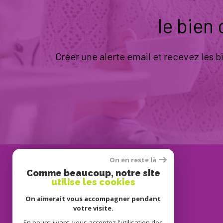
le bien
Créer une alerte email et recevez les 
On en reste là
Se
Comme beaucoup, notre site
connecter
utilise les cookies
On aimerait vous accompagner pendant
votre visite.
En poursuivant, vous acceptez l'utilisation des