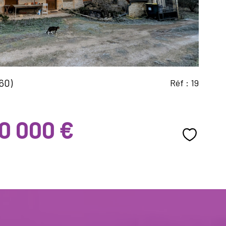
60)
Réf : 19
0 000 €
Sélectio