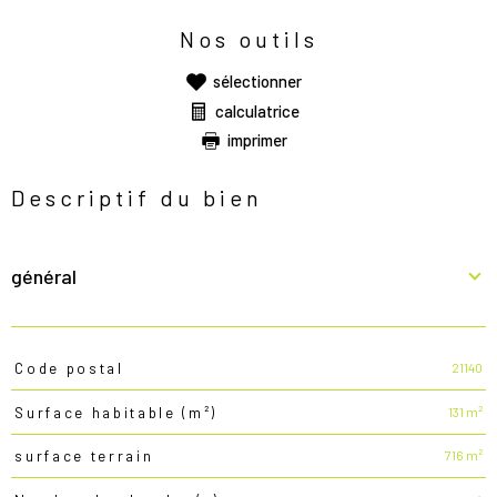
Nos outils
sélectionner
calculatrice
imprimer
Descriptif du bien
général
21140
Code postal
TRAD_PAMPERO_Caracteristique
Valeurs
131 m²
Surface habitable (m²)
716 m²
surface terrain