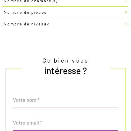
4
Nombre de chambre(s)
6
Nombre de pièces
2
Nombre de niveaux
Ce bien vous
intéresse ?
Nom
Fieldset
*
par
défaut
email
*