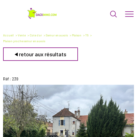
Accueil
Vente
Cote d or
Semur en auxois
Maison
T6
Maison proche semur en auxois
retour aux résultats
Réf : 239