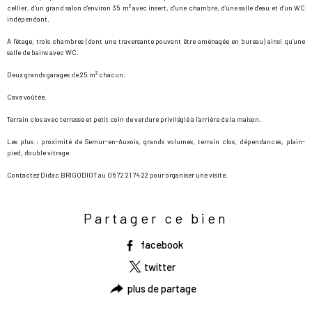
cellier, d’un grand salon d’environ 35 m² avec insert, d’une chambre, d’une salle d’eau et d’un WC
indépendant.
À l’étage, trois chambres (dont une traversante pouvant être aménagée en bureau) ainsi qu’une
salle de bains avec WC.
Deux grands garages de 25 m² chacun.
Cave voûtée.
Terrain clos avec terrasse et petit coin de verdure privilégié à l’arrière de la maison.
Les plus : proximité de Semur-en-Auxois, grands volumes, terrain clos, dépendances, plain-
pied, double vitrage.
Contactez Didac BRIGODIOT au 06 72 21 74 22 pour organiser une visite.
Partager ce bien
facebook
twitter
plus de partage