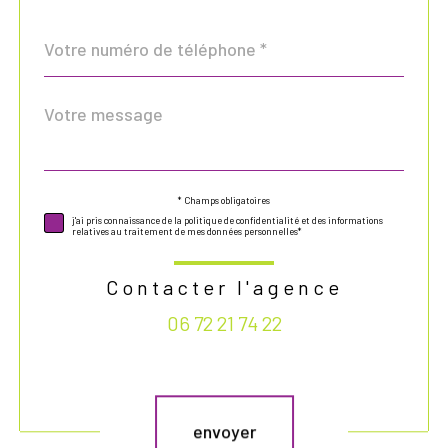
Téléphone
*
Message
Fieldset
*
par
défaut
* Champs obligatoires
Validation
j'ai pris connaissance de la politique de confidentialité et des informations
relatives au traitement de mes données personnelles*
Contacter l'agence
06 72 21 74 22
Validation
envoyer