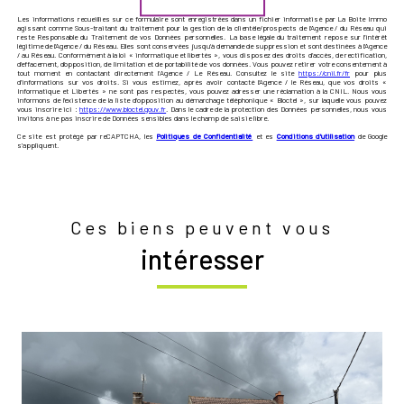
Les informations recueillies sur ce formulaire sont enregistrées dans un fichier informatisé par La Boite Immo
agissant comme Sous-traitant du traitement pour la gestion de la clientèle/prospects de l'Agence / du Réseau qui
reste Responsable du Traitement de vos Données personnelles. La base légale du traitement repose sur l'intérêt
légitime de l'Agence / du Réseau. Elles sont conservées jusqu'à demande de suppression et sont destinées à l'Agence
/ au Réseau. Conformément à la loi « informatique et libertés », vous disposez des droits d’accès, de rectification,
d’effacement, d’opposition, de limitation et de portabilité de vos données. Vous pouvez retirer votre consentement à
tout moment en contactant directement l’Agence / Le Réseau. Consultez le site
https://cnil.fr/fr
pour plus
d’informations sur vos droits. Si vous estimez, après avoir contacté l'Agence / le Réseau, que vos droits «
Informatique et Libertés » ne sont pas respectés, vous pouvez adresser une réclamation à la CNIL. Nous vous
informons de l’existence de la liste d'opposition au démarchage téléphonique « Bloctel », sur laquelle vous pouvez
vous inscrire ici :
https://www.bloctel.gouv.fr
. Dans le cadre de la protection des Données personnelles, nous vous
invitons à ne pas inscrire de Données sensibles dans le champ de saisie libre.
Ce site est protégé par reCAPTCHA, les
Politiques de Confidentialité
et es
Conditions d'utilisation
de Google
s'appliquent.
Ces biens peuvent vous
intéresser