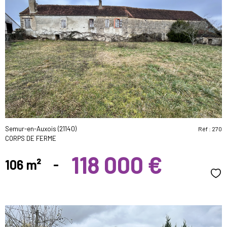
voir le
bien
Semur-en-Auxois (21140)
Réf : 270
CORPS DE FERME
118 000 €
106 m²
-
Sél