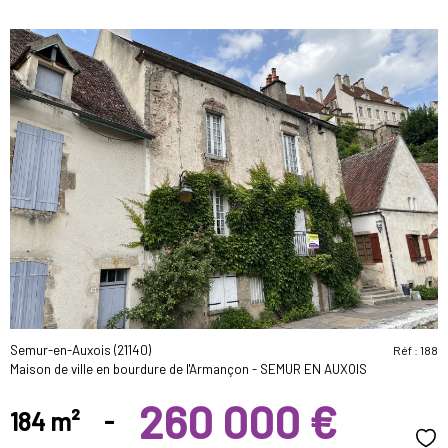
voir le
bien
Semur-en-Auxois (21140)
Réf : 188
Maison de ville en bourdure de l'Armançon - SEMUR EN AUXOIS
260 000 €
184 m²
-
Sél