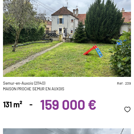
voir le
bien
Semur-en-Auxois (21140)
Réf : 239
MAISON PROCHE SEMUR EN AUXOIS
159 000 €
131 m²
-
Sél