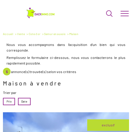
Accueil
Vente
Cote d or
Semur en auxois
Maison
Nous vous accompagnons dans l'acquisition d'un bien qui vous
corresponde.
Remplissez le formulaire ci-dessous, nous vous contacterons le plus
rapidement possible.
5
annonce(s) trouvée(s) selon vos critères
Maison à vendre
Trier par
Prix
Date
exclusif