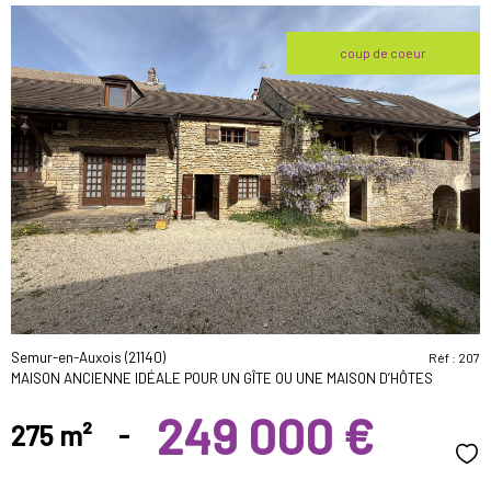
coup de coeur
voir le
bien
Semur-en-Auxois (21140)
Réf : 207
MAISON ANCIENNE IDÉALE POUR UN GÎTE OU UNE MAISON D’HÔTES
249 000 €
275 m²
-
Sél