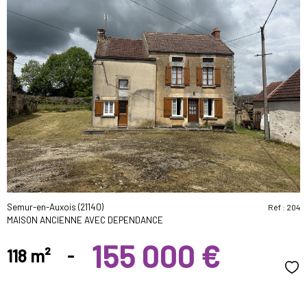
voir le
bien
Semur-en-Auxois (21140)
Réf : 204
MAISON ANCIENNE AVEC DEPENDANCE
155 000 €
118 m²
-
Sél