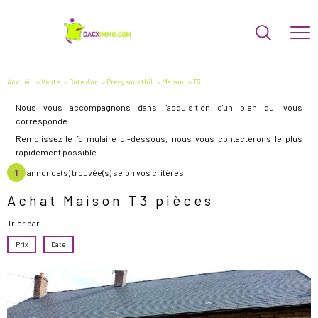
Accueil
Vente
Cote d or
Precy sous thil
Maison
T3
Nous vous accompagnons dans l'acquisition d'un bien qui vous
corresponde.
Remplissez le formulaire ci-dessous, nous vous contacterons le plus
rapidement possible.
1
annonce(s) trouvée(s) selon vos critères
Achat Maison T3 pièces
Trier par
Prix
Date