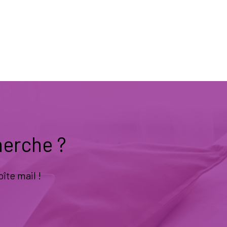
herche ?
îte mail !