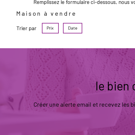
Remplissez le formulaire ci-dessous, nous v
Maison à vendre
Trier par
Prix
Date
le bien
Créer une alerte email et recevez les 