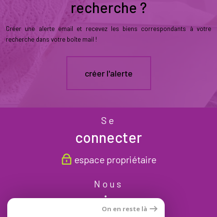
recherche ?
Créer une alerte email et recevez les biens correspondants à votre
recherche dans votre boîte mail !
créer l'alerte
Se
connecter
espace propriétaire
Nous
suivre
On en reste là