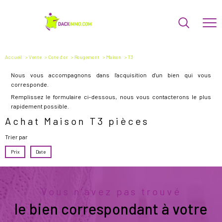
Accueil
Vente
Cote d or
Rougemont
Maison
T3
Nous vous accompagnons dans l'acquisition d'un bien qui vous
corresponde.
Remplissez le formulaire ci-dessous, nous vous contacterons le plus
rapidement possible.
Achat Maison T3 pièces
Trier par
Prix
Date
Vous n'avez pas trouvé
le bien correspondant à votre