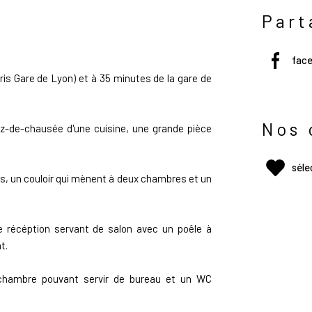
Part
n
fac
ris Gare de Lyon
) et à 35 minutes de la gare de
Nos 
z-de-chausée d'une cuisine, une grande pièce
séle
s, un couloir qui mènent à deux chambres et un
e récéption servant de salon avec un poêle à
t.
 chambre pouvant servir de bureau et un WC