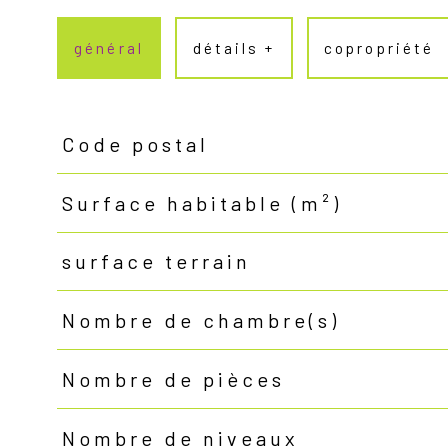
général
détails +
copropriété
Code postal
TRAD_PAMPERO_Caracteristique
Valeurs
Surface habitable (m²)
surface terrain
Nombre de chambre(s)
Nombre de pièces
Nombre de niveaux