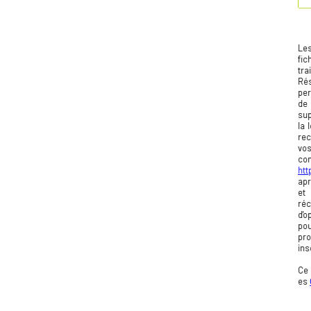
Les
fic
tra
Ré
per
de 
sup
la 
rec
vos
co
htt
apr
et
réc
d'o
pou
pr
ins
Ce 
es