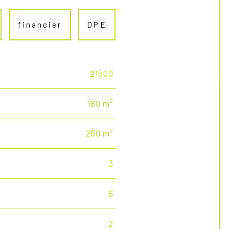
financier
DPE
21500
180 m²
260 m²
3
6
2