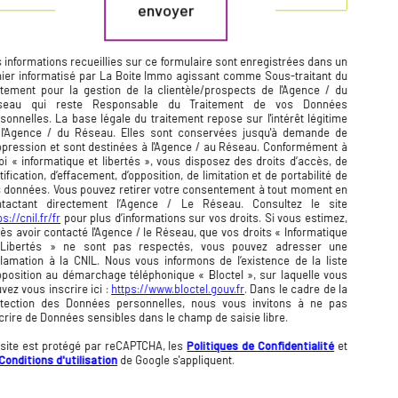
envoyer
 informations recueillies sur ce formulaire sont enregistrées dans un
hier informatisé par La Boite Immo agissant comme Sous-traitant du
itement pour la gestion de la clientèle/prospects de l'Agence / du
seau qui reste Responsable du Traitement de vos Données
sonnelles. La base légale du traitement repose sur l'intérêt légitime
l'Agence / du Réseau. Elles sont conservées jusqu'à demande de
pression et sont destinées à l'Agence / au Réseau. Conformément à
loi « informatique et libertés », vous disposez des droits d’accès, de
tification, d’effacement, d’opposition, de limitation et de portabilité de
 données. Vous pouvez retirer votre consentement à tout moment en
ntactant directement l’Agence / Le Réseau. Consultez le site
ps://cnil.fr/fr
pour plus d’informations sur vos droits. Si vous estimez,
ès avoir contacté l'Agence / le Réseau, que vos droits « Informatique
 Libertés » ne sont pas respectés, vous pouvez adresser une
lamation à la CNIL. Nous vous informons de l’existence de la liste
pposition au démarchage téléphonique « Bloctel », sur laquelle vous
vez vous inscrire ici :
https://www.bloctel.gouv.fr
. Dans le cadre de la
otection des Données personnelles, nous vous invitons à ne pas
crire de Données sensibles dans le champ de saisie libre.
site est protégé par reCAPTCHA, les
Politiques de Confidentialité
et
Conditions d'utilisation
de Google s'appliquent.