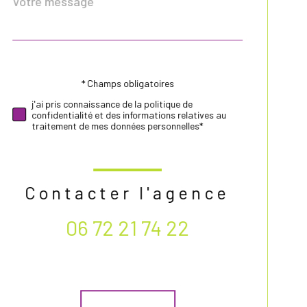
Fieldset
*
par
défaut
* Champs obligatoires
Validation
j'ai pris connaissance de la politique de
confidentialité et des informations relatives au
traitement de mes données personnelles*
Contacter l'agence
06 72 21 74 22
Validation