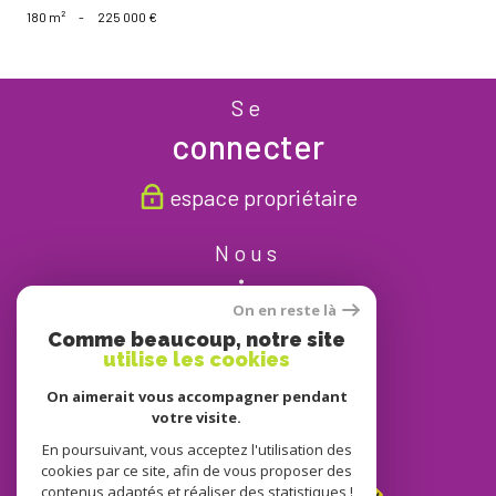
180 m²
-
225 000 €
Se
connecter
espace propriétaire
Nous
suivre
On en reste là
Comme beaucoup, notre site
utilise les cookies
On aimerait vous accompagner pendant
Nous
votre visite.
adhérons
En poursuivant, vous acceptez l'utilisation des
cookies par ce site, afin de vous proposer des
contenus adaptés et réaliser des statistiques !