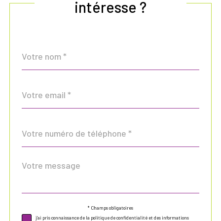
intéresse ?
Nom
Fieldset
*
par
défaut
email
*
Téléphone
*
Message
Fieldset
*
par
défaut
* Champs obligatoires
Validation
j'ai pris connaissance de la politique de confidentialité et des informations