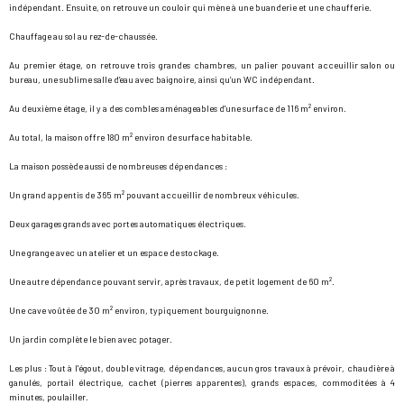
indépendant. Ensuite, on retrouve un couloir qui mène à une buanderie et une chaufferie.
Chauffage au sol au rez-de-chaussée.
Au premier étage, on retrouve trois grandes chambres, un palier pouvant acceuillir salon ou
bureau, une sublime salle d’eau avec baignoire, ainsi qu’un WC indépendant.
Au deuxième étage, il y a des combles aménageables d'une surface de 116 m² environ.
Au total, la maison offre 180 m² environ de surface habitable.
La maison possède aussi de nombreuses dépendances :
Un grand appentis de 365 m² pouvant accueillir de nombreux véhicules.
Deux garages grands avec portes automatiques électriques.
Une grange avec un atelier et un espace de stockage.
Une autre dépendance pouvant servir, après travaux, de petit logement de 60 m².
Une cave voûtée de 30 m² environ, typiquement bourguignonne.
Un jardin complète le bien avec potager.
Les plus : Tout à l'égout, double vitrage, dépendances, aucun gros travaux à prévoir, chaudière à
ganulés, portail électrique, cachet (pierres apparentes), grands espaces, commoditées à 4
minutes, poulailler.