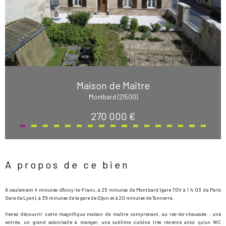
Maison de Maître
Montbard (21500)
270 000 €
A propos de ce bien
À seulement 4 minutes d’Ancy-le-Franc, à 25 minutes de Montbard (gare TGV à 1 h 03 de Paris
Gare de Lyon), à 35 minutes de la gare de Dijon et à 20 minutes de Tonnerre.
Venez découvrir cette magnifique maison de maître comprenant, au rez-de-chaussée : une
entrée, un grand salon/salle à manger, une sublime cuisine très récente ainsi qu’un WC