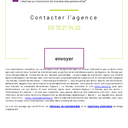
relatives au traitement de mes données personnelles*
Contacter l'agence
06 72 21 74 22
Validation
envoyer
Les informations recueillies sur ce formulaire sont enregistrées dans un fichier informatisé par La Boite Immo
agissant comme Sous-traitant du traitement pour la gestion de la clientèle/prospects de l'Agence / du Réseau qui
reste Responsable du Traitement de vos Données personnelles. La base légale du traitement repose sur l'intérêt
légitime de l'Agence / du Réseau. Elles sont conservées jusqu'à demande de suppression et sont destinées à l'Agence
/ au Réseau. Conformément à la loi « informatique et libertés », vous disposez des droits d’accès, de rectification,
d’effacement, d’opposition, de limitation et de portabilité de vos données. Vous pouvez retirer votre consentement à
tout moment en contactant directement l’Agence / Le Réseau. Consultez le site
https://cnil.fr/fr
pour plus
d’informations sur vos droits. Si vous estimez, après avoir contacté l'Agence / le Réseau, que vos droits «
Informatique et Libertés » ne sont pas respectés, vous pouvez adresser une réclamation à la CNIL. Nous vous
informons de l’existence de la liste d'opposition au démarchage téléphonique « Bloctel », sur laquelle vous pouvez
vous inscrire ici :
https://www.bloctel.gouv.fr
. Dans le cadre de la protection des Données personnelles, nous vous
invitons à ne pas inscrire de Données sensibles dans le champ de saisie libre.
Ce site est protégé par reCAPTCHA, les
Politiques de Confidentialité
et es
Conditions d'utilisation
de Google
s'appliquent.