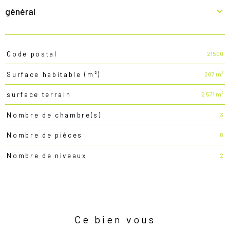
général
21500
Code postal
TRAD_PAMPERO_Caracteristique
Valeurs
207 m²
Surface habitable (m²)
2 571 m²
surface terrain
3
Nombre de chambre(s)
6
Nombre de pièces
2
Nombre de niveaux
Ce bien vous