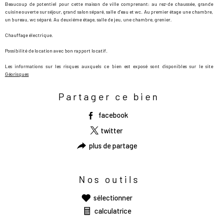
Beaucoup de potentiel pour cette maison de ville comprenant: au rez-de chaussée, grande
cuisine ouverte sur séjour, grand salon séparé, salle d'eau et wc. Au premier étage une chambre,
un bureau, wc séparé. Au deuxiéme étage, salle de jeu, une chambre, grenier.
Chauffage électrique.
Possibilité de location avec bon rapport locatif.
Les informations sur les risques auxquels ce bien est exposé sont disponibles sur le site
Géorisques
Partager ce bien
facebook
twitter
plus de partage
Nos outils
sélectionner
calculatrice