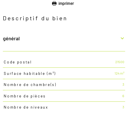
imprimer
Descriptif du bien
général
21500
Code postal
TRAD_PAMPERO_Caracteristique
Valeurs
124 m²
Surface habitable (m²)
3
Nombre de chambre(s)
6
Nombre de pièces
3
Nombre de niveaux