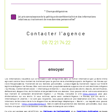
* Champs obligatoires
Validation
j'ai pris connaissance de la politique de confidentialité et des informations
relatives au traitement de mes données personnelles*
Contacter l'agence
06 72 21 74 22
Validation
envoyer
Les informations recueillies sur ce formulaire sont enregistrées dans un fichier informatisé par La Boite Immo
agissant comme Sous-traitant du traitement pour la gestion de la clientèle/prospects de l'Agence / du Réseau qui
reste Responsable du Traitement de vos Données personnelles. La base légale du traitement repose sur l'intérêt
légitime de l'Agence / du Réseau. Elles sont conservées jusqu'à demande de suppression et sont destinées à l'Agence
/ au Réseau. Conformément à la loi « informatique et libertés », vous disposez des droits d’accès, de rectification,
d’effacement, d’opposition, de limitation et de portabilité de vos données. Vous pouvez retirer votre consentement à
tout moment en contactant directement l’Agence / Le Réseau. Consultez le site
https://cnil.fr/fr
pour plus
d’informations sur vos droits. Si vous estimez, après avoir contacté l'Agence / le Réseau, que vos droits «
Informatique et Libertés » ne sont pas respectés, vous pouvez adresser une réclamation à la CNIL. Nous vous
informons de l’existence de la liste d'opposition au démarchage téléphonique « Bloctel », sur laquelle vous pouvez
vous inscrire ici :
https://www.bloctel.gouv.fr
. Dans le cadre de la protection des Données personnelles, nous vous
invitons à ne pas inscrire de Données sensibles dans le champ de saisie libre.
Ce site est protégé par reCAPTCHA, les
Politiques de Confidentialité
et es
Conditions d'utilisation
de Google