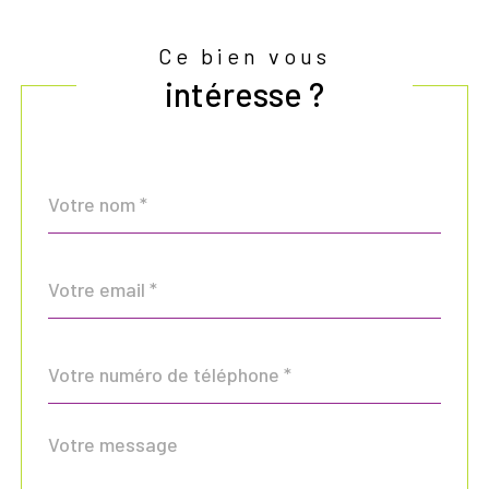
Ce bien vous
intéresse ?
Nom
Fieldset
*
par
défaut
email
*
Téléphone
*
Message
Fieldset
*
par
défaut