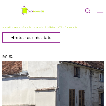
Accueil
Vente
Cote d or
Montbard
Maison
T6
Centre ville
retour aux résultats
Réf : 52