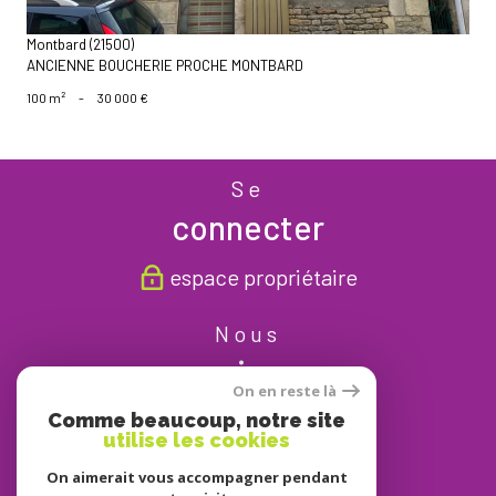
Montbard (21500)
ANCIENNE BOUCHERIE PROCHE MONTBARD
100 m²
-
30 000 €
Se
connecter
espace propriétaire
Nous
suivre
On en reste là
Comme beaucoup, notre site
utilise les cookies
On aimerait vous accompagner pendant
Nous