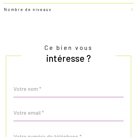
2
Nombre de niveaux
Ce bien vous
intéresse ?
Nom
Fieldset
*
par
défaut
email
*
Téléphone
*