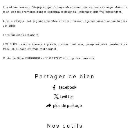
Elle est composée sur l'étage principal d'une grande cuisine ouverte sur salle à manger, d'un coin
salon, de deux chambres, d'une salle d'eau avec douche à l'italienne et d'un WC indépendant.
Au sous-sol il y a une très grande chambre, une chaufferie et un garage pouvant accueillir deux
véhicules.
Le terrain est clos et arboré.
LES PLUS : aucuns travaux à prévoir, maison lumineuse, garage sécurisé, proximité de
MONTBARD, double vitrage, tout à l'égout.
Contactez Didac BRIGODIOT au
06 72 21 74 22
pour organiser une visite.
Partager ce bien
facebook
twitter
plus de partage
Nos outils