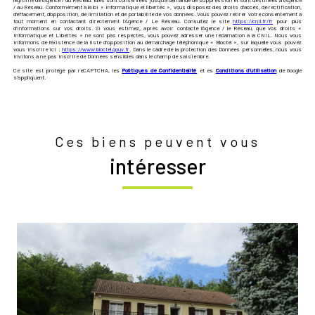
légitime de l'Agence / du Réseau. Elles sont conservées jusqu'à demande de suppression et sont destinées à l'Agence
/ au Réseau. Conformément à la loi « informatique et libertés », vous disposez des droits d’accès, de rectification,
d’effacement, d’opposition, de limitation et de portabilité de vos données. Vous pouvez retirer votre consentement à
tout moment en contactant directement l’Agence / Le Réseau. Consultez le site
https://cnil.fr/fr
pour plus
d’informations sur vos droits. Si vous estimez, après avoir contacté l'Agence / le Réseau, que vos droits «
Informatique et Libertés » ne sont pas respectés, vous pouvez adresser une réclamation à la CNIL. Nous vous
informons de l’existence de la liste d'opposition au démarchage téléphonique « Bloctel », sur laquelle vous pouvez
vous inscrire ici :
https://www.bloctel.gouv.fr
. Dans le cadre de la protection des Données personnelles, nous vous
invitons à ne pas inscrire de Données sensibles dans le champ de saisie libre.
Ce site est protégé par reCAPTCHA, les
Politiques de Confidentialité
et es
Conditions d'utilisation
de Google
s'appliquent.
Ces biens peuvent vous
intéresser