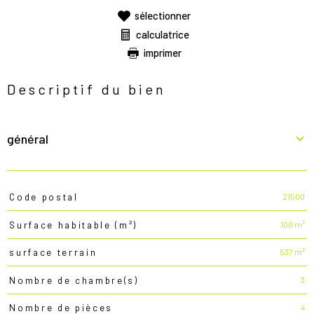
sélectionner
calculatrice
imprimer
Descriptif du bien
général
21500
Code postal
TRAD_PAMPERO_Caracteristique
Valeurs
100 m²
Surface habitable (m²)
537 m²
surface terrain
3
Nombre de chambre(s)
4
Nombre de pièces