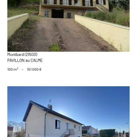
voir le bien
Montbard (21500)
PAVILLON au CALME
100 m²
-
151 000 €
voir le bien